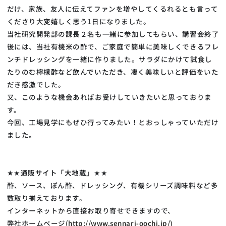
だけ、家族、友人に伝えてファンを増やしてくるれるとも言って
くださり大変嬉しく思う1日になりました。
当社研究開発部の課長２名も一緒に参加してもらい、講習会終了
後には、当社有機米の酢で、ご家庭で簡単に美味しくできるフレ
ンチドレッシングを一緒に作りました。サラダにかけて試食し
たりのむ檸檬酢など飲んでいただき、凄く美味しいと評価をいた
だき感激でした。
又、このような機会あればお受けしていきたいと思っておりま
す。
今回、工場見学にもぜひ行ってみたい！とおっしゃっていただけ
ました。
★★
通販サイト「大地蔵」
★★
酢、ソース、ぽん酢、ドレッシング、有機シリーズ調味料など多
数取り揃えております。
インターネットから直接お取り寄せできますので、
弊社ホームページ
(http://www.sennari-oochi.jp/)