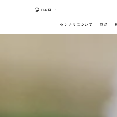
コンテンツにスキッ
プする
言
日本語
語
センナリについて
商品