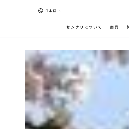
コンテンツにスキッ
プする
言
日本語
語
センナリについて
商品