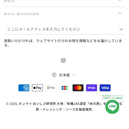
HELP
MAIL MAGAZINE
こ
こ
登録いただければ、ウェブサイトだけのお得な情報などをお届けしていま
に
す。
メ
ー
Instagram
ル
言
日本語
語
ア
支
ド
払
レ
© 2026,
センナリ おいしさ研究所 大地：有機JAS認定「米の酢」を中心にのむ
い
ス
酢・ドレッシング・ソースを製造販売
.
方
を
法
入