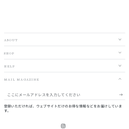
ABOUT
SHOP
HELP
MAIL MAGAZINE
こ
こ
登録いただければ、ウェブサイトだけのお得な情報などをお届けしていま
に
す。
メ
ー
Instagram