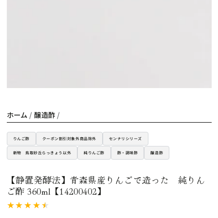
1
メ
デ
ィ
ア
を
開
く
ホーム
/
醸造酢
/
りんご酢
クーポン割引対象外商品除外
センナリシリーズ
新物 鳥取砂丘らっきょう以外
純りんご酢
酢・調味酢
醸造酢
【静置発酵法】青森県産りんごで造った 純りん
ご酢 360ml【14200402】