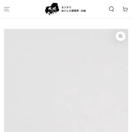
カ
コンテンツにスキッ
プする
ー
ト
商品の情報にスキップ
する
モ
ダ
ー
ル
で