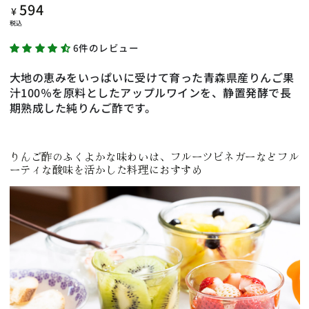
594
定
¥
価
税込
6件のレビュー
大地の恵みをいっぱいに受けて育った青森県産りんご果
汁100％を原料としたアップルワインを、静置発酵で長
期熟成した純りんご酢です。
りんご酢のふくよかな味わいは、フルーツビネガーなどフル
ーティな酸味を活かした料理におすすめ