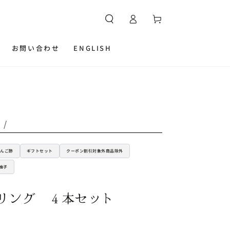
カ
グ
ー
イ
ト
ン
お問い合わせ
ENGLISH
ト
/
りんご酢
ギフトセット
クーポン割引対象外商品除外
柚子
リング ４本セット