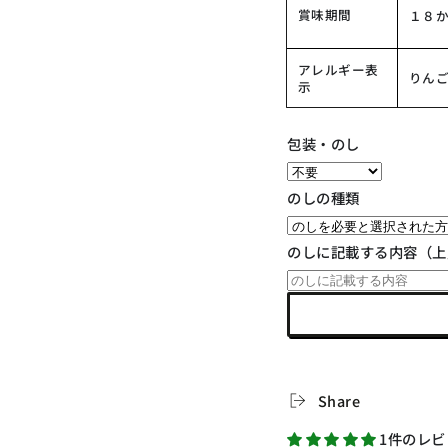
賞味期間
１８
アレルギー表
りんご
示
包装・のし
のしの種類
のしに記載する内容（上
Share
1件のレビ