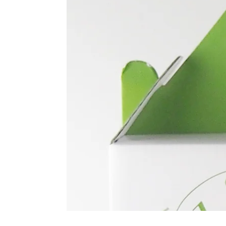
モ
ダ
ー
ル
で
1
メ
デ
ィ
ア
を
開
く