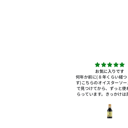
お気に入りです
自然の味。それなりにお金
年か前に(８年くらい経つと思いま
買っても、どこか薬臭さが
)こちらのオイスターソースをお店
の物にはありました。でも
自然の味。それなりにお金
見つけてから、ずっと使わせても
買っても、どこか薬臭さが
は全
っています。きっかけは原材料を
の物にはありました。でも
見て、とてもシンプルだったので
は全くそれがありません。
良いもの見つけた！』と、とても
味しいです。友人の娘さん
しかったのを覚えています。その
オイスターソースを買うな
とても美味しかったので、それ以
分もと追加注文がありまし
お世話になっています。なくなっ
製品を、有難うござい