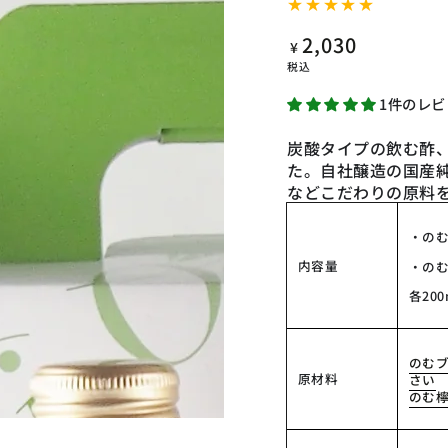
2,030
定
¥
価
税込
1件のレビ
炭酸タイプの飲む酢、
た。自社醸造の国産
などこだわりの原料
・の
内容量
・の
各20
のむ
原材料
さい
のむ