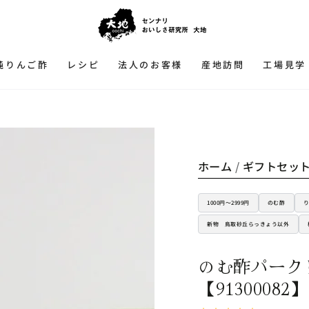
純りんご酢
レシピ
法人のお客様
産地訪問
工場見学
ホーム
/
ギフトセッ
1000円～2999円
のむ酢
新物 鳥取砂丘らっきょう以外
のむ酢パーク
【91300082】