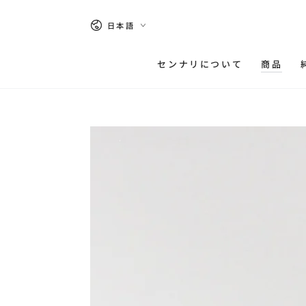
コンテンツにスキッ
プする
言
日本語
語
センナリについて
商品
商品の情報にスキップ
する