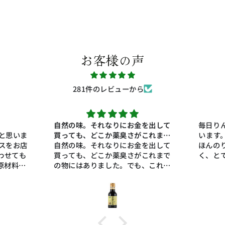
お客様の声
281件のレビューから
を出して
毎日りんご酢を炭酸で割って飲んで
これまで
います。センナリさんのりんご酢は
、これに
を出して
ほんのり甘さがあって酸味は柔らか
これまで
く、とても飲みやすい。他のりんご
、これに
酢には戻れない。
本当に美
が、その
ら、私の
た。良い
ます。