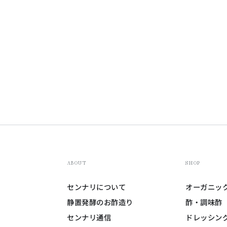
のでいつも購入していたお店に行
きましたが、欠品なのか見つから
…何度か続いて手に入らなかった
で今回お取り寄せしました。購入
に、会長さんから手書きのお葉書
頂きました。とてもご丁寧で、温
い気持ちになりました。ありがと
うございます。
ABOUT
SHOP
センナリについて
オーガニッ
静置発酵のお酢造り
酢・調味酢
センナリ通信
ドレッシン