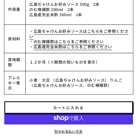
広島ぢゃけんお好みソース 500g 2本
内容量
のむ檸檬酢 200ml 2本
広島産完全米酢 360ml 1本
・
広島ぢゃけんお好みソースはこちらをご参照くださ
い
原材料
・
のむ檸檬酢はこちらをご参照ください
・
広島産完全米酢はこちらをご参照ください
賞味期
１２か月（※期間の短いものを表示）
間
アレル
小麦 大豆 （広島ぢゃけんお好みソース） りんご
ギー表
（広島ぢゃけんお好みソース、のむ檸檬酢）
示
カートに入れる
別のお支払い方法