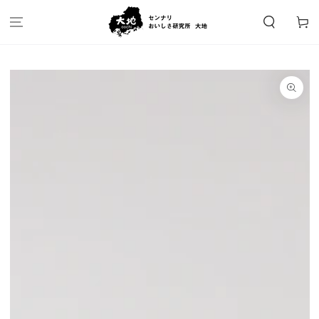
カ
コンテンツにスキッ
プする
ー
ト
商品の情報にスキップ
する
モ
ダ
ー
ル
で