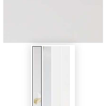
1
メ
デ
ィ
ア
を
開
く