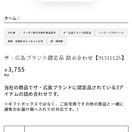
ホーム
/
のむ酢
クーポン割引対象外商品除外
ザ・広島ブランド認定品
ソース・パスタソース
新物 鳥取砂丘らっきょう以外
酢・調味酢
ザ・広島ブランド認定品 詰め合わせ【91311125】
3,755
定
¥
価
税込
当社の商品でザ・広島ブランドに認定品されている3ア
イテムの詰め合わせです。
※ギフトボックスではなく、ご自宅用でその他の商品と一緒に
通常のお届け箱へ入れての対応です。）