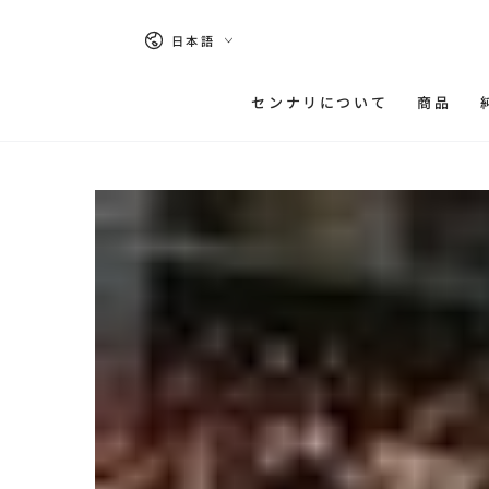
コンテンツにスキッ
プする
言
日本語
語
センナリについて
商品