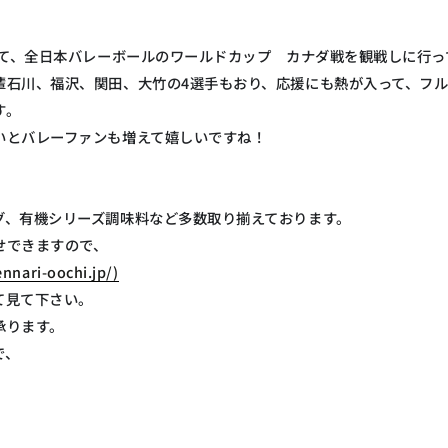
にて、全日本バレーボールのワールドカップ カナダ戦を観戦しに行っ
輩石川、福沢、関田、大竹の4選手もおり、応援にも熱が入って、フル
す。
いとバレーファンも増えて嬉しいですね！
グ、有機シリーズ調味料など多数取り揃えております。
せできますので、
nnari-oochi.jp/)
て見て下さい。
承ります。
で、