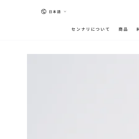
コンテンツにスキッ
プする
言
日本語
語
センナリについて
商品