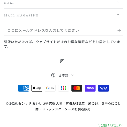
HELP
MAIL MAGAZINE
こ
こ
登録いただければ、ウェブサイトだけのお得な情報などをお届けしていま
に
す。
メ
ー
Instagram
ル
言
日本語
語
ア
支
ド
払
レ
© 2026,
センナリ おいしさ研究所 大地：有機JAS認定「米の酢」を中心にのむ
い
ス
酢・ドレッシング・ソースを製造販売
.
方
を
法
入